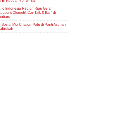
l Bi Kopdar Moi WilBar
lio Indonesia Region Riau Gelar
buburit Otomotif: Car-Talk & Iftar” di
anbaru
i Sosial Moi Chapter Palu di Panti Asuhan
abrukah