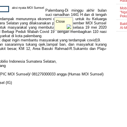
Hala
aksi nyata MOI Sumsel
Mobi
Palembang-Di minggu akhir bulan
“Nga
suci ramadhan 1441 H dan di tengah
Pek
dampak menurunnya ekonomi masyarakat, untuk itu Keluarga
Close
tera Selatan yang dilaksanakan perwakilan member MOI Sumsel
Bakt
 untuk masyarakat yang membutuhkan pada selasa 19 mei 2020
Al-M
I Berbagi Peduli Wabah Covid 19" dengan membagikan 110 nasi
arkat di kota palembang.
uk dapat ingin membantu masyarakat yang terdampak covid19.
an sasarannya tukang ojek,tampal ban, dan masyarkat kurang
bukit besar, KM 12, Area Basuki Rahmad-R.Sukamto dan Plaju-
bilio Indonesia Sumatera Selatan,
bang
 (PIC MOI Sumsel)/ 081279300033 angga (Humas MOI Sumsel)
el (IG)