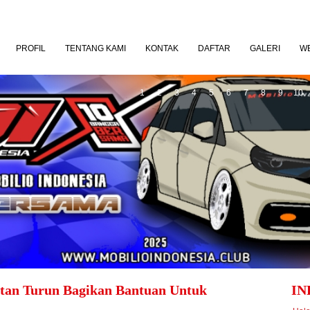
PROFIL
TENTANG KAMI
KONTAK
DAFTAR
GALERI
W
1
2
3
4
5
6
7
8
9
10
tan Turun Bagikan Bantuan Untuk
IN