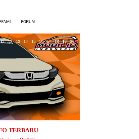
EBMAIL
FORUM
11
12
13
14
15
16
17
18
19
20
9th Anniversary moi
FO TERBARU