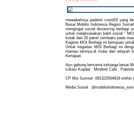
mewabahnya pademi covid19 yang ber
Besar Mobilio Indonesia Region Suma
mengingat social distancing berbagi
untuk melaksanakan bakti sosial " MO
kotak dan 20 paket sembako pada masy
Kegitan MOI Berbagi ini bertujuan unt
Untuk kegiatan MOI Berbagi ini deng
mampu lainnya,di mulai dari wilayah 
Kertapati.
Ayo gabung bersama keluarga besar Mo
Lokasi Kopdar : Mindset Cafe , Palem
CP Moi Sumsel: 081322504919 enthis
Media Sosial : @mobilioindonesia_sums