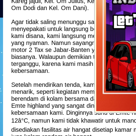
Kareg jajuli, Kel. Om Julius, Kel. Om Naga, K
Om Dodi dan Kel. Om Dani).
Agar tidak saling menunggu saat keberangka
menyepakati untuk langsung bertemu di lokas
kami disana, kami langsung mencari lokasi un
yang nyaman. Namun sayangnya, saat itu ber
motor 2 Tax se Jabar-Banten yang membuat su
biasanya. Walaupun demikian tidak membuat 
terganggu, karena kami masih bisa menikmat
kebersamaan.
Setelah mendirikan tenda, kami melakukan ber
menarik, seperti kegiatan memasak bersama
berendam di kolam bersama dan ngobrol panja
Emte highland yang sangat dingin sama seka
kebersamaan kami. Dinginnya suhu di Emte h
12â°C, namun kami tidak khawatir untuk mand
disediakan fasilitas air hangat disetiap kamar