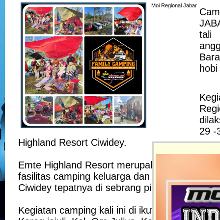
Moi Regional Jabar
Cam
JAB
tal
ang
Bar
hobi
Kegi
Regio
dila
29 -
Highland Resort Ciwidey.
Emte Highland Resort merupakan kawasan wis
fasilitas camping keluarga dan kolam air hang
Ciwidey tepatnya di sebrang pintu Kawah Puti
Kegiatan camping kali ini di ikuti oleh 6 kelu