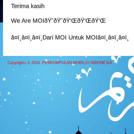
Terima kasih
We Are MOIðŸ˜ðŸ˜ðŸ‘ŒðŸ‘ŒðŸ‘Œ
â¤ï¸â¤ï¸â¤ï¸Dari MOI Untuk MOIâ¤ï¸â¤ï¸â¤ï¸
Copyrights © 2016. PERKUMPULAN MOBILIO INDONESIA