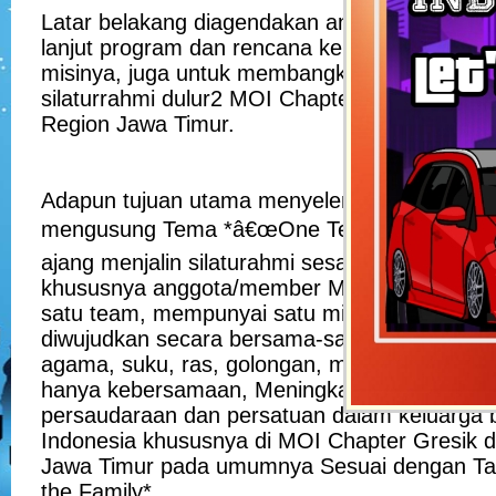
Latar belakang diagendakan anniversary ini, s
lanjut program dan rencana kerja serta demi 
misinya, juga untuk membangkitkan dan men
silaturrahmi dulur2 MOI Chapter Gresik dan C
Region Jawa Timur.
Adapun tujuan utama menyelenggarakan acara
mengusung Tema *â€œOne Team One Dreamâ€
ajang menjalin silaturahmi sesama anggota Mo
khususnya anggota/member Moi Chapter Gre
satu team, mempunyai satu mimpi yang sama
diwujudkan secara bersama-sama tanpa me
agama, suku, ras, golongan, mewujudkan kep
hanya kebersamaan, Meningkatkan nilai-nilai u
persaudaraan dan persatuan dalam keluarga b
Indonesia khususnya di MOI Chapter Gresik d
Jawa Timur pada umumnya Sesuai dengan Tag
the Family*