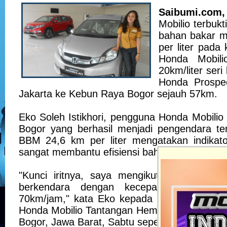
Saibumi.com,
Mobilio terbukt
bahan bakar m
per liter pada
Honda Mobil
20km/liter seri
Honda Prospe
Jakarta ke Kebun Raya Bogor sejauh 57km.
Eko Soleh Istikhori, pengguna Honda Mobilio
Bogor yang berhasil menjadi pengendara ter
BBM 24,6 km per liter mengatakan indikato
sangat membantu efisiensi bahan bakar.
"Kunci iritnya, saya mengikuti indikator 
berkendara dengan kecepatan yang kon
70km/jam," kata Eko kepada wartawan usai 
Honda Mobilio Tantangan Hemat 20km/liter se
Bogor, Jawa Barat, Sabtu seperti dilansir Anta