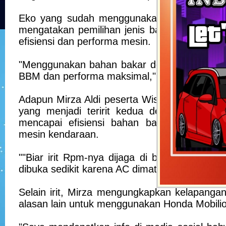
Eko yang sudah menggunakan Honda Mobili
mengatakan pemilihan jenis bahan bakar ter
efisiensi dan performa mesin.
"Menggunakan bahan bakar dengan oktan di a
BBM dan performa maksimal," tambah Eko.
Adapun Mirza Aldi peserta Wisata Plus Honda
yang menjadi teririt kedua dengan konsum
mencapai efisiensi bahan bakar dengan c
mesin kendaraan.
""Biar irit Rpm-nya dijaga di bawah 2.000, s
dibuka sedikit karena AC dimatikan supaya lebih
Selain irit, Mirza mengungkapkan kelapanga
alasan lain untuk menggunakan Honda Mobilio