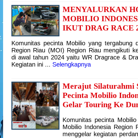
MENYALURKAN H
MOBILIO INDONES
IKUT DRAG RACE 2
Komunitas pecinta Mobilio yang tergabung d
Region Riau (MOI) Region Riau mengikuti k
di awal tahun 2024 yaitu WR Dragrace & D
Kegiatan ini ...
Selengkapnya
Merajut Silaturahmi 
Pecinta Mobilio Indo
Gelar Touring Ke Du
Komunitas pecinta Mobili
Mobilio Indonesia Region 
menggelar kegiatan perdan