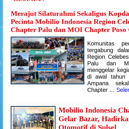
Merajut Silaturahmi Sekaligus Kopd
Pecinta Mobilio Indonesia Region Ce
Chapter Palu dan MOI Chapter Poso
Komunitas pe
tergabung dala
Region Celebe
Palu dan M
menggelar kegi
di awal tahun
Ampana sekal
Chapter ...
Sele
Mobilio Indonesia Ch
Gelar Bazar, Hadirka
Otomotif di Sulsel